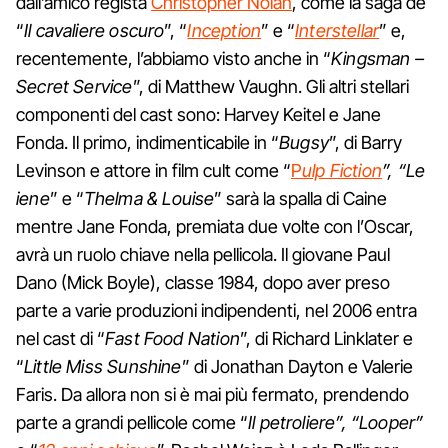
dall’amico regista
Christopher Nolan
, come la saga de
“
Il cavaliere oscuro
”, “
Inception
” e “
Interstellar
” e,
recentemente, l’abbiamo visto anche in “
Kingsman –
Secret Service
”, di Matthew Vaughn. Gli altri stellari
componenti del cast sono: Harvey Keitel e Jane
Fonda. Il primo, indimenticabile in “
Bugsy
”, di Barry
Levinson e attore in film cult come “
P
ulp Fiction
”, “Le
iene
” e “
Thelma & Louise
” sarà la spalla di Caine
mentre Jane Fonda, premiata due volte con l’Oscar,
avrà un ruolo chiave nella pellicola. Il giovane Paul
Dano (Mick Boyle), classe 1984, dopo aver preso
parte a varie produzioni indipendenti, nel 2006 entra
nel cast di “
Fast Food Nation
”, di Richard Linklater e
“
Little Miss Sunshine
” di Jonathan Dayton e Valerie
Faris. Da allora non si è mai più fermato, prendendo
parte a grandi pellicole come “
Il petroliere”, “Looper”