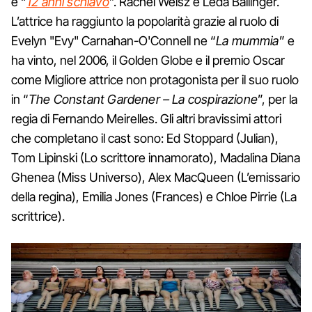
e “
12 anni schiavo
”. Rachel Weisz è Leda Ballinger.
L’attrice ha raggiunto la popolarità grazie al ruolo di
Evelyn "Evy" Carnahan-O'Connell ne “
La mummia
” e
ha vinto, nel 2006, il Golden Globe e il premio Oscar
come Migliore attrice non protagonista per il suo ruolo
in “
The Constant Gardener – La cospirazione
”, per la
regia di Fernando Meirelles. Gli altri bravissimi attori
che completano il cast sono: Ed Stoppard (Julian),
Tom Lipinski (Lo scrittore innamorato), Madalina Diana
Ghenea (Miss Universo), Alex MacQueen (L’emissario
della regina), Emilia Jones (Frances) e Chloe Pirrie (La
scrittrice).