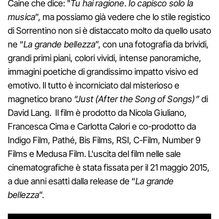
Caine che dice: "
Tu hai ragione. Io capisco solo la
musica
”, ma possiamo già vedere che lo stile registico
di Sorrentino non si è distaccato molto da quello usato
ne “
La grande bellezza
”, con una fotografia da brividi,
grandi primi piani, colori vividi, intense panoramiche,
immagini poetiche di grandissimo impatto visivo ed
emotivo. Il tutto è incorniciato dal misterioso e
magnetico brano
“Just (After the Song of Songs)”
di
David Lang. Il film è prodotto da Nicola Giuliano,
Francesca Cima e Carlotta Calori e co-prodotto da
Indigo Film, Pathé, Bis Films, RSI, C-Film, Number 9
Films e Medusa Film. L'uscita del film nelle sale
cinematografiche è stata fissata per il 21 maggio 2015,
a due anni esatti dalla release de “
La grande
bellezza
”.