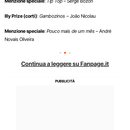
Menzione speciale
:
Tip Top
– Serge Bozon
Illy Prize (corti)
:
Gambozinos
– João Nicolau
Menzione speciale
:
Pouco mais de um mês
– André
Novais Oliveira
Continua a leggere su Fanpage.it