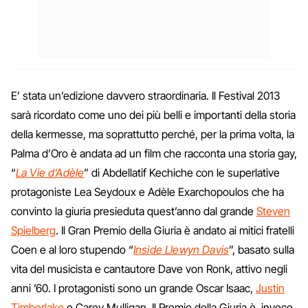
E’ stata un’edizione davvero straordinaria. Il Festival 2013
sarà ricordato come uno dei più belli e importanti della storia
della kermesse, ma soprattutto perché, per la prima volta, la
Palma d’Oro è andata ad un film che racconta una storia gay,
“
La Vie d’Adèle
” di Abdellatif Kechiche con le superlative
protagoniste Lea Seydoux e Adèle Exarchopoulos che ha
convinto la giuria presieduta quest’anno dal grande
Steven
Spielberg
. Il Gran Premio della Giuria è andato ai mitici fratelli
Coen e al loro stupendo “
Inside Llewyn Davis
”, basato sulla
vita del musicista e cantautore Dave von Ronk, attivo negli
anni ’60. I protagonisti sono un grande Oscar Isaac,
Justin
Timberlake
e Carey Mulligan. Il Premio della Giuria è, invece,