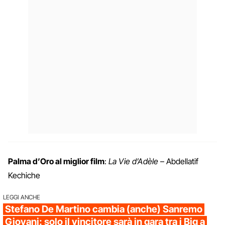
Palma d’Oro al miglior film
:
La Vie d’Adèle
– Abdellatif
Kechiche
LEGGI ANCHE
Stefano De Martino cambia (anche) Sanremo
Giovani: solo il vincitore sarà in gara tra i Big a