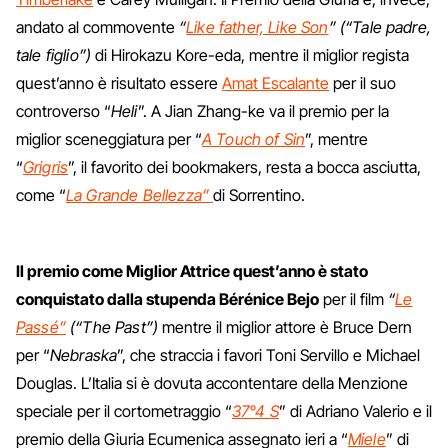
andato al commovente
“
Like father, Like Son
” (“Tale padre,
tale figlio”)
di Hirokazu Kore-eda, mentre il miglior regista
quest’anno è risultato essere
Amat Escalante
per il suo
controverso “
Heli
”. A Jian Zhang-ke va il premio per la
miglior sceneggiatura per “
A Touch of Sin
”, mentre
“
Grigris
”, il favorito dei bookmakers, resta a bocca asciutta,
come “
La Grande Bellezza”
di Sorrentino.
Il premio come Miglior Attrice quest’anno è stato
conquistato dalla stupenda Bérénice Bejo
per il film
“
Le
Passé”
(“The Past”)
mentre il miglior attore è Bruce Dern
per “
Nebraska
”, che straccia i favori Toni Servillo e Michael
Douglas. L’Italia si è dovuta accontentare della Menzione
speciale per il cortometraggio “
37°4 S
” di Adriano Valerio e il
premio della Giuria Ecumenica assegnato ieri a “
Miele
” di