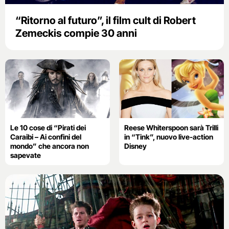
“Ritorno al futuro”, il film cult di Robert
Zemeckis compie 30 anni
Le 10 cose di “Pirati dei
Reese Whiterspoon sarà Trilli
Caraibi – Ai confini del
in “Tink”, nuovo live-action
mondo” che ancora non
Disney
sapevate