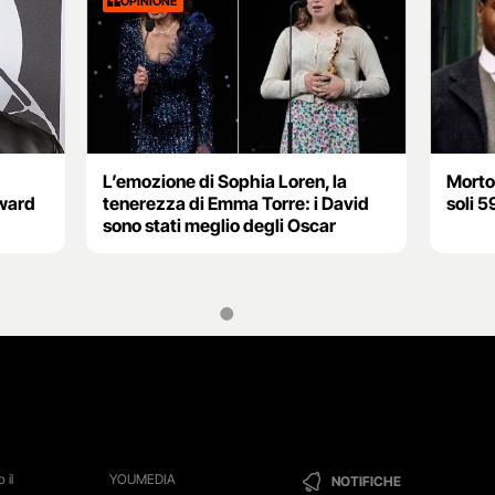
OPINIONE
L’emozione di Sophia Loren, la
Morto
dward
tenerezza di Emma Torre: i David
soli 5
sono stati meglio degli Oscar
 il
YOUMEDIA
NOTIFICHE