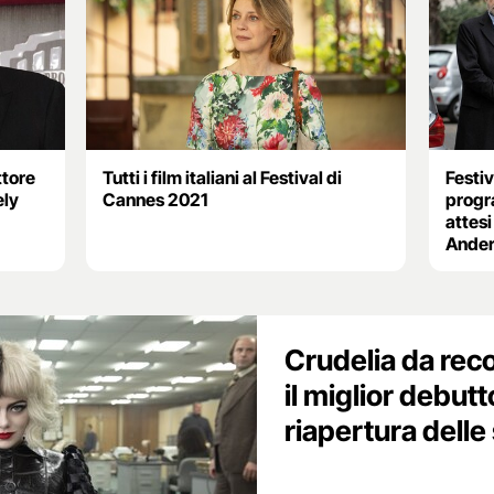
ttore
Tutti i film italiani al Festival di
Festiv
ely
Cannes 2021
progr
attes
Ande
Crudelia da reco
il miglior debut
riapertura delle