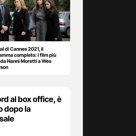
al di Cannes 2021, il
amma completo: i film più
i da Nanni Moretti a Wes
rson
rd al box office, è
to dopo la
 sale