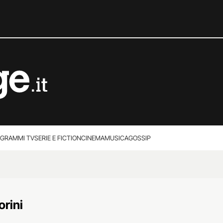
GRAMMI TV
SERIE E FICTION
CINEMA
MUSICA
GOSSIP
orini