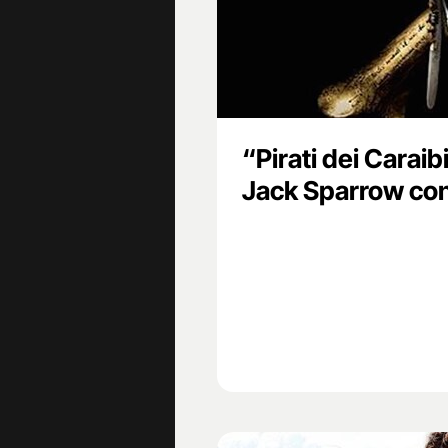
“Pirati dei Caraib
Jack Sparrow con