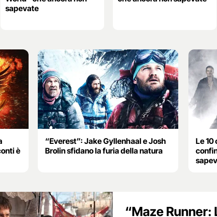
sapevate
a
“Everest”: Jake Gyllenhaal e Josh
Le 10 
conti è
Brolin sfidano la furia della natura
confi
sapev
“Maze Runner: La