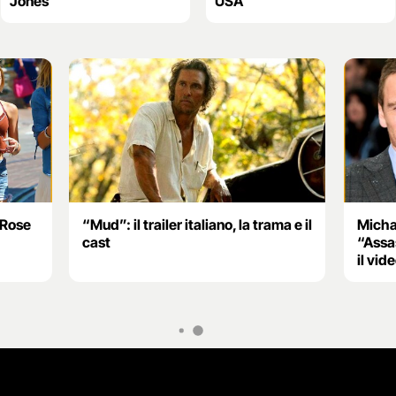
Jones
USA
-Rose
“Mud”: il trailer italiano, la trama e il
Micha
cast
“Assa
il vid