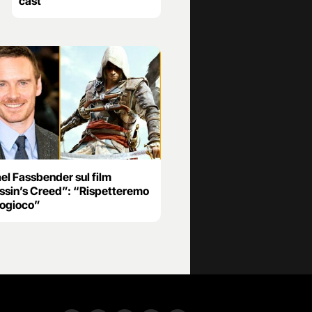
cast
el Fassbender sul film
ssin’s Creed”: “Rispetteremo
eogioco”