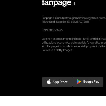
Fanpage.it è una testata giornalistica registrata presso
Tribunale di Napoli n. 57 del 26/07/2011.
ISSN 3035-3475
Ove non espressamente indicato, tutti i diritti di sfru
utilizzazione economica del materiale fotografico pre
sito Fanpage.it sono da intendersi di proprietà dei forn
LaPresse e Getty Images.