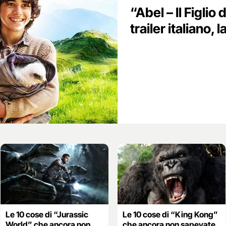
“Abel – Il Figlio 
trailer italiano, l
Le 10 cose di “Jurassic
Le 10 cose di “King Kong”
World” che ancora non
che ancora non sapevate