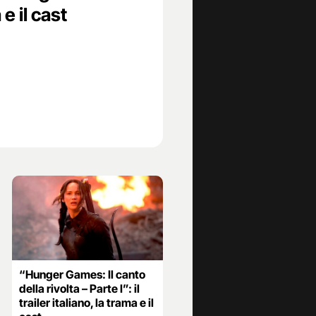
 e il cast
“Hunger Games: Il canto
della rivolta – Parte I”: il
trailer italiano, la trama e il