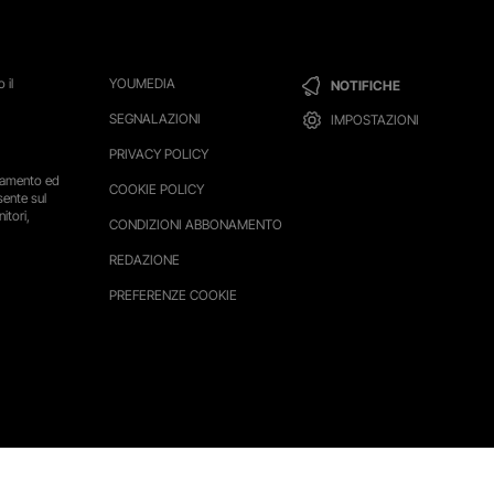
 il
YOUMEDIA
NOTIFICHE
SEGNALAZIONI
IMPOSTAZIONI
PRIVACY POLICY
ttamento ed
COOKIE POLICY
sente sul
itori,
CONDIZIONI ABBONAMENTO
REDAZIONE
PREFERENZE COOKIE