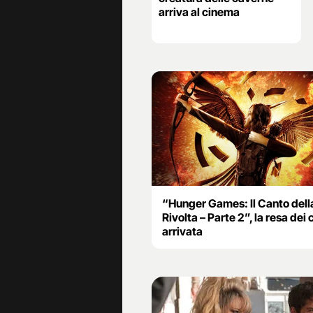
arriva al cinema
“Hunger Games: Il Canto dell
Rivolta – Parte 2”, la resa dei 
arrivata