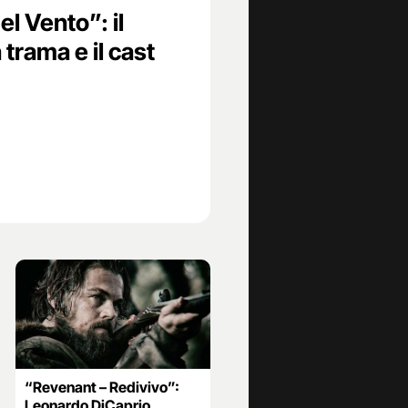
del Vento”: il
a trama e il cast
“Revenant – Redivivo”:
Leonardo DiCaprio