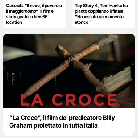
Curiosità “Il ricco, il povero e
Toy Story 4, Tom Hanks ha
il maggiordomo”: il film è
pianto doppiando il finale:
stato girato in ben 65
“Ho vissuto un momento
location
storico”
“La Croce”, il film del predicatore Billy
Graham proiettato in tutta Italia